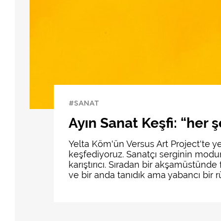
#SANAT
Ayın Sanat Keşfi: “her ş
Yelta Köm'ün Versus Art Project'te yer
keşfediyoruz. Sanatçı serginin modun
karıştırıcı. Sıradan bir akşamüstünd
ve bir anda tanıdık ama yabancı bir rü