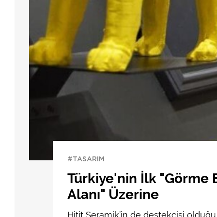
#TASARIM
Türkiye'nin İlk "Görme
Alanı" Üzerine
Hitit Seramik’in de destekçisi olduğu