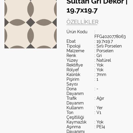
Sultan Gri Dekor |
19.7x19.7
ÖZELLIKLER
Ürün Kodu
:
FFG4020778063
Ebat
: 19.7x19.7
Tipoloji
: Sırlı Porselen
Malzeme
: Porselen
Renk
: Gri
Yüzey
: Natürel
Rektifiye
: Yok
Rölyef
: Yok
Kalınlık
: 7mm
Pişirim
: 1
Sayısı
Dona
: -
Dayanım
Trafik
: Ağır
Dayanım
Kullanım
: Yer
Ton
: V1
Çeşitliliği
Kaymazlık
: Yok
Aşınma
: PEI4
Dayanımı