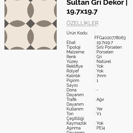
Sultan Gri Dekor |
19.7x19.7
ÖZELLIKLER
Ürün Kodu
:
FFG4020778063
Ebat
: 19.7x19.7
Tipoloji
: Sırlı Porselen
Malzeme
: Porselen
Renk
: Gri
Yüzey
: Natürel
Rektifiye
: Yok
Rölyef
: Yok
Kalınlık
: 7mm
Pişirim
: 1
Sayısı
Dona
: -
Dayanım
Trafik
: Ağır
Dayanım
Kullanım
: Yer
Ton
: V1
Çeşitliliği
Kaymazlık
: Yok
Aşınma
: PEI4
Dayanımı