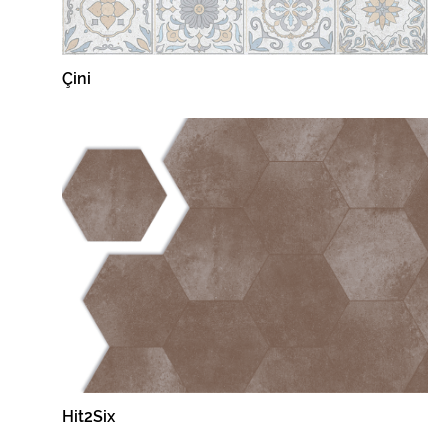
Çini
Hit2Six