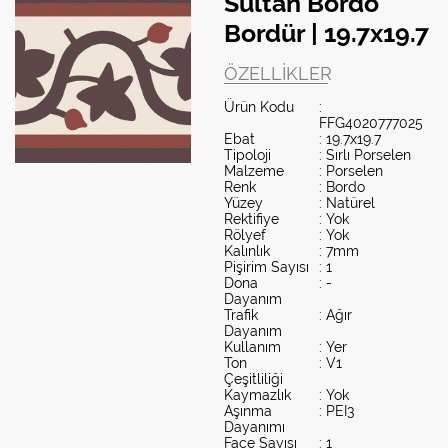
Sultan Bordo
Bordür | 19.7x19.7
ÖZELLIKLER
Ürün Kodu
:
FFG4020777025
Ebat
: 19.7x19.7
Tipoloji
: Sırlı Porselen
Malzeme
: Porselen
Renk
: Bordo
Yüzey
: Natürel
Rektifiye
: Yok
Rölyef
: Yok
Kalınlık
: 7mm
Pişirim Sayısı
: 1
Dona
: -
Dayanım
Trafik
: Ağır
Dayanım
Kullanım
: Yer
Ton
: V1
Çeşitliliği
Kaymazlık
: Yok
Aşınma
: PEI3
Dayanımı
Face Sayısı
: 1