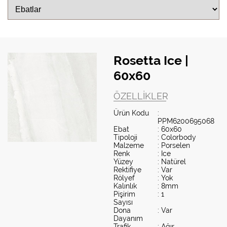
Rosetta Ice |
60x60
ÖZELLIKLER
Ürün Kodu
:
PPM6200695068
Ebat
: 60x60
Tipoloji
: Colorbody
Malzeme
: Porselen
Renk
: Ice
Yüzey
: Natürel
Rektifiye
: Var
Rölyef
: Yok
Kalınlık
: 8mm
Pişirim
: 1
Sayısı
Dona
: Var
Dayanım
Trafik
: Ağır