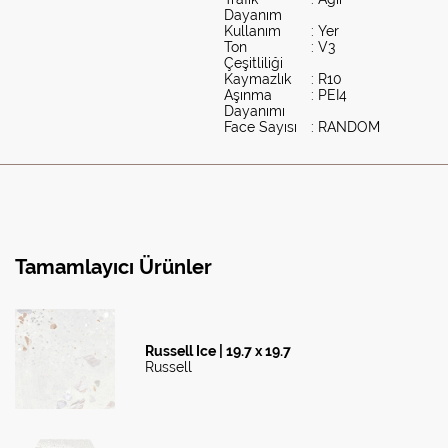
Dayanım
Kullanım
: Yer
Ton
: V3
Çeşitliliği
Kaymazlık
: R10
Aşınma
: PEI4
Dayanımı
Face Sayısı
: RANDOM
Tamamlayıcı Ürünler
Russell Ice | 19.7 x 19.7
Russell