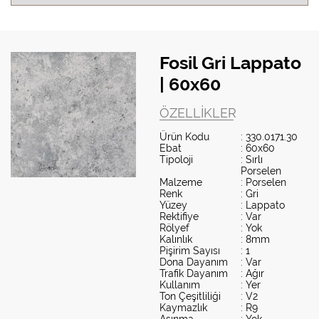
Fosil Gri Lappato
| 60x60
ÖZELLIKLER
Ürün Kodu
: 330.0171.30
Ebat
: 60x60
Tipoloji
: Sırlı
Porselen
Malzeme
: Porselen
Renk
: Gri
Yüzey
: Lappato
Rektifiye
: Var
Rölyef
: Yok
Kalınlık
: 8mm
Pişirim Sayısı
: 1
Dona Dayanım
: Var
Trafik Dayanım
: Ağır
Kullanım
: Yer
Ton Çeşitliliği
: V2
Kaymazlık
: R9