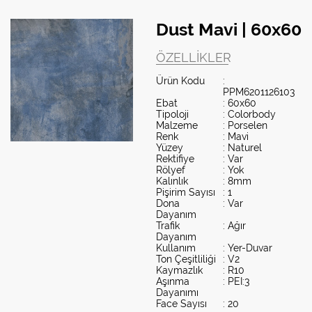
Dust Mavi | 60x60
ÖZELLIKLER
Ürün Kodu
:
PPM6201126103
Ebat
: 60x60
Tipoloji
: Colorbody
Malzeme
: Porselen
Renk
: Mavi
Yüzey
: Naturel
Rektifiye
: Var
Rölyef
: Yok
Kalınlık
: 8mm
Pişirim Sayısı
: 1
Dona
: Var
Dayanım
Trafik
: Ağır
Dayanım
Kullanım
: Yer-Duvar
Ton Çeşitliliği
: V2
Kaymazlık
: R10
Aşınma
: PEI:3
Dayanımı
Face Sayısı
: 20