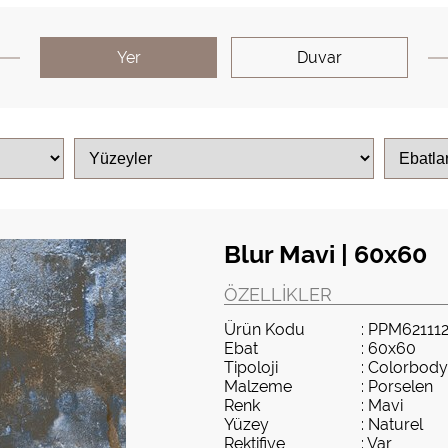
Yer
Duvar
Blur Mavi | 60x60
ÖZELLIKLER
Ürün Kodu
: PPM62111
Ebat
: 60x60
Tipoloji
: Colorbody
Malzeme
: Porselen
Renk
: Mavi
Yüzey
: Naturel
Rektifiye
: Var