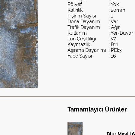
Rölyef
: Yok
Kalınlık
: 20mm
Pişirim Sayısı
: 1
Dona Dayanım
: Var
Trafik Dayanım
: Ağır
Kullanım
: Yer-Duvar
Ton Çeşitliliği
: V2
Kaymazlık
: R11
Aşınma Dayanımı
: PEI:3
Face Sayısı
: 16
Tamamlayıcı Ürünler
Blur Mavi | 