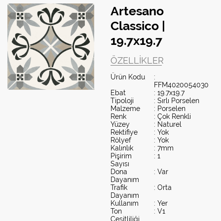
Artesano
Classico |
19.7x19.7
ÖZELLIKLER
Ürün Kodu
:
FFM4020054030
Ebat
: 19.7x19.7
Tipoloji
: Sırlı Porselen
Malzeme
: Porselen
Renk
: Çok Renkli
Yüzey
: Naturel
Rektifiye
: Yok
Rölyef
: Yok
Kalınlık
: 7mm
Pişirim
: 1
Sayısı
Dona
: Var
Dayanım
Trafik
: Orta
Dayanım
Kullanım
: Yer
Ton
: V1
Çeşitliliği