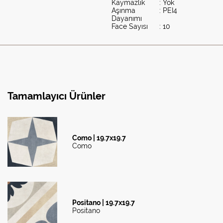
Kaymazlık
: Yok
Aşınma
: PEI4
Dayanımı
Face Sayısı
: 10
Tamamlayıcı Ürünler
Como | 19.7x19.7
Como
Positano | 19.7x19.7
Positano