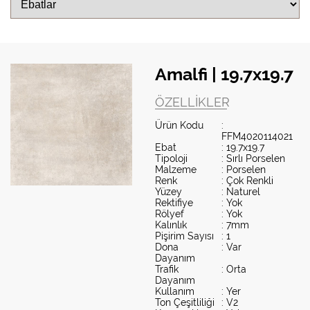
Amalfi | 19.7x19.7
ÖZELLIKLER
Ürün Kodu
:
FFM4020114021
Ebat
: 19.7x19.7
Tipoloji
: Sırlı Porselen
Malzeme
: Porselen
Renk
: Çok Renkli
Yüzey
: Naturel
Rektifiye
: Yok
Rölyef
: Yok
Kalınlık
: 7mm
Pişirim Sayısı
: 1
Dona
: Var
Dayanım
Trafik
: Orta
Dayanım
Kullanım
: Yer
Ton Çeşitliliği
: V2