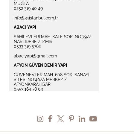
MUĞLA
0252 319 40 49
info@34istanbul.com.tr
ABACI YAPI
SAHİLEVLERİ MAH. KALE SOK. NO:79/2
NARLIDERE / İZMİR
0533 319 5762
abaciyapi@gmail.com
AFYON GÜVEN DEMİR YAPI
GÜVENEVLER MAH. 608 SOK. SANAYİ
SİTESİ NO:40/A MERKEZ /
AFYONKARAHİSAR
0553 164 78 03
info@guvendemiryapi.com
ANSERA SERAMİK
MEHMEHÇİK MAH. TERMESSOS BLV.
OKUTAN SİTESİ D BLOK NO:10 DA
MURATPAŞA - ANTALYA
0542 479 57 38