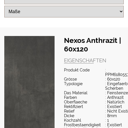
Nexos Anthrazit |
60x120
EIGENSCHAFTEN
Produkt Code
:
PPM618055
Grösse
: 60x120
Typologie
: Eingefaerb
Scherben
Das Material
: Feinsteinz
Farben
: Anthrazit
Oberflaeche
: Natürlich
Rektifiziert
: Existiert
Relief
: Nicht Exist
Dicke
: 8mm
Kochzahl
: 1
Frostbestaendigkeit
: Existiert