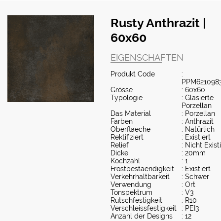
Rusty Anthrazit |
60x60
EIGENSCHAFTEN
Produkt Code
:
PPM621098
Grösse
: 60x60
Typologie
: Glasierte
Porzellan
Das Material
: Porzellan
Farben
: Anthrazit
Oberflaeche
: Natürlich
Rektifiziert
: Existiert
Relief
: Nicht Exist
Dicke
: 20mm
Kochzahl
: 1
Frostbestaendigkeit
: Existiert
Verkehrhaltbarkeit
: Schwer
Verwendung
: Ort
Tonspektrum
: V3
Rutschfestigkeit
: R10
Verschleissfestigkeit
: PEI3
Anzahl der Designs
: 12