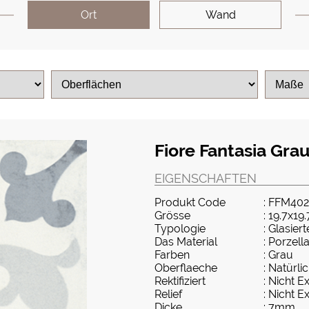
Ort
Wand
Fiore Fantasia Grau
EIGENSCHAFTEN
Produkt Code
: FFM402
Grösse
: 19.7x19.
Typologie
: Glasier
Das Material
: Porzell
Farben
: Grau
Oberflaeche
: Natürli
Rektifiziert
: Nicht Ex
Relief
: Nicht Ex
Dicke
: 7mm