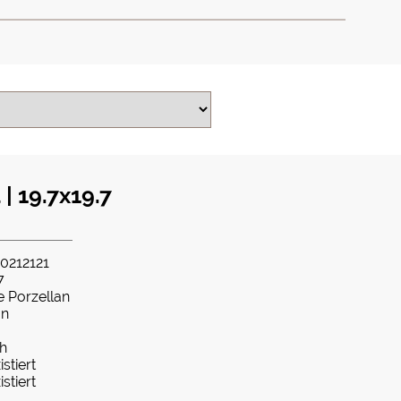
 | 19.7x19.7
0212121
7
te Porzellan
an
ch
istiert
istiert